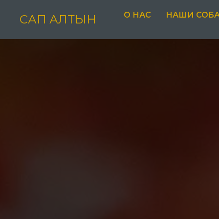
О НАС
НАШИ СОБ
САП АЛТЫН