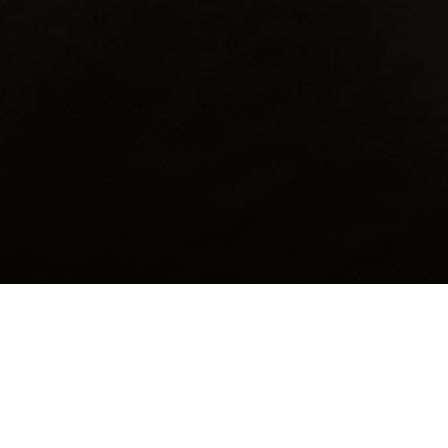
Вы мечтали о собаке! Долго шли к это от