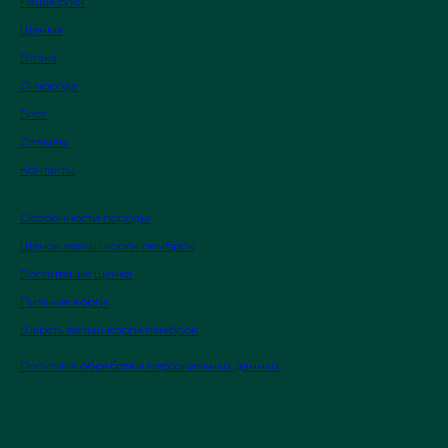
Наши суки
Щенки
Вязка
О породе
Блог
Отзывы
Контакты
Особенности породы
Щенок вельш корги пемброк
Воспитание щенка
Питание корги
Шерсть вельш корги пемброк
Политика обработки персональных данных