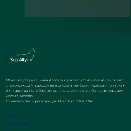
Меня зовут Ермошкина Алеся. Я с удовольствием познакомлю вас
с потрясающей породой вельш корги пемброк. Надеюсь, что вы, как
и я, навсегда полюбите эту маленькую овчарку с большим сердцем!
Россия, Москва
Свидетельство о регистрации №16518 от 28.07.2014
О нас
Наши кобели