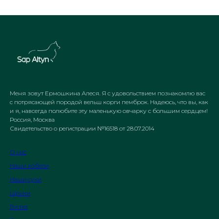
Меня зовут Ермошкина Алеся. Я с удовольствием познакомлю вас
с потрясающей породой вельш корги пемброк. Надеюсь, что вы, как
и я, навсегда полюбите эту маленькую овчарку с большим сердцем!
Россия, Москва
Свидетельство о регистрации №16518 от 28.07.2014
О нас
Наши кобели
Наши суки
Щенки
Вязка