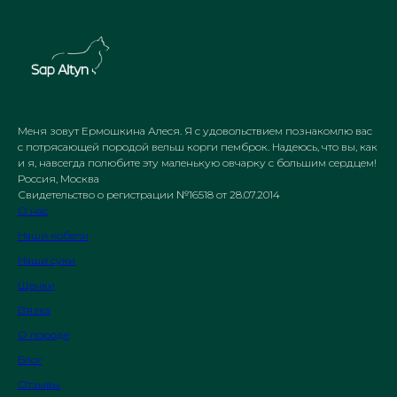
Меня зовут Ермошкина Алеся. Я с удовольствием познакомлю вас
с потрясающей породой вельш корги пемброк. Надеюсь, что вы, как
и я, навсегда полюбите эту маленькую овчарку с большим сердцем!
Россия, Москва
Свидетельство о регистрации №16518 от 28.07.2014
О нас
Наши кобели
Наши суки
Щенки
Вязка
О породе
Блог
Отзывы