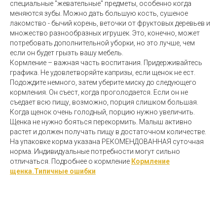
специальные "жевательные" предметы, особенно когда
меняются зубы. Можно дать большую кость, сушеное
лакомство - бычий корень, веточки от фруктовых деревьев и
множество разнообразных игрушек. Это, конечно, может
потребовать дополнительной уборки, но это лучше, чем
если он будет грызть вашу мебель.
Кормление – важная часть воспитания. Придерживайтесь
графика. Не удовлетворяйте капризы, если щенок не ест.
Подождите немного, затем уберите миску до следующего
кормления. Он съест, когда проголодается. Если он не
съедает всю пищу, возможно, порция слишком большая.
Когда щенок очень голодный, порцию нужно увеличить.
Щенка не нужно бояться перекормить. Малыш активно
растет и должен получать пищу в достаточном количестве.
На упаковке корма указана РЕКОМЕНДОВАННАЯ суточная
норма. Индивидуальные потребности могут сильно
отличаться. Подробнее о кормление
Кормление
щенка.Типичные ошибки