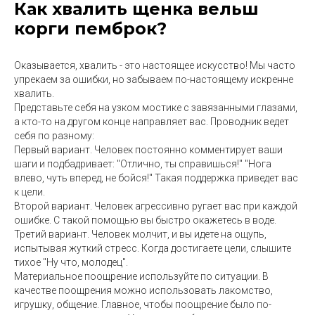
Как хвалить щенка вельш
корги пемброк?
Оказывается, хвалить - это настоящее искусство! Мы часто
упрекаем за ошибки, но забываем по-настоящему искренне
хвалить.
Представьте себя на узком мостике с завязанными глазами,
а кто-то на другом конце направляет вас. Проводник ведет
себя по разному:
Первый вариант. Человек постоянно комментирует ваши
шаги и подбадривает: "Отлично, ты справишься!" "Нога
влево, чуть вперед, не бойся!" Такая поддержка приведет вас
к цели.
Второй вариант. Человек агрессивно ругает вас при каждой
ошибке. С такой помощью вы быстро окажетесь в воде.
Третий вариант. Человек молчит, и вы идете на ощупь,
испытывая жуткий стресс. Когда достигаете цели, слышите
тихое "Ну что, молодец".
Материальное поощрение используйте по ситуации. В
качестве поощрения можно использовать лакомство,
игрушку, общение. Главное, чтобы поощрение было по-